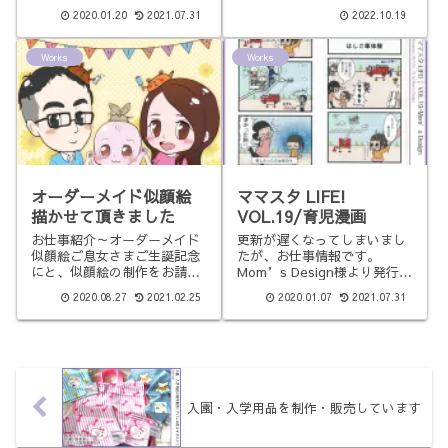
ジンさま)にて間違い絵探し1
PHP研究所さま)にてイラス
2020.01.20
2021.07.31
2022.10.19
点描かせて頂きました。
トカットを数点描かせて頂き
ました。
Works
Works
オーダーメイド似顔絵
ママスタ LIFE!
描かせて頂きました
VOL.19/育児漫画
お仕事紹介～オーダーメイド
更新が遅くなってしまいまし
似顔絵ご息女さまご生誕記念
たが、お仕事情報です。
にと、似顔絵の制作をお請け
Mom’s Design様より発行さ
致しました。2020年8
れている、東京都西東京市の
2020.08.27
2021.02.25
2020.01.07
2021.07.31
月/Photoshop、Illustrator制
地域情報誌「ママスタ
作は主にPhotoshop、背景は
LIFE!」にて、育児4コマ漫画
illustratorを使用しました。背
を描かせて頂きました。ママ
景に文字入りガー
スタ LIFE! VOL.19(ママスタ
LIFE!
入園・入学用品を制作・販売しています