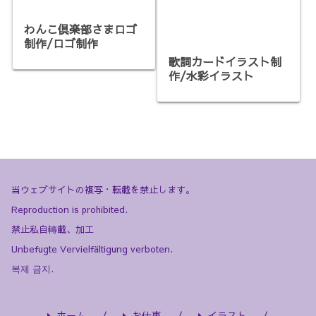
歌詞カードイラスト制
作/水彩イラスト
わんこ倶楽部さまロゴ
制作/ロゴ制作
当ウェブサイトの複写・転載を禁止します。
Reproduction is prohibited.
禁止私自轉載、加工
Unbefugte Vervielfältigung verboten.
복제 금지.
ホーム
お仕事
イラスト