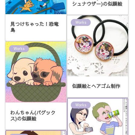
シュナウザー)の似顔絵
Works
見つけちゃった！恐竜
島
Works
似顔絵とヘアゴム制作
Works
わんちゃん(パグック
ス)の似顔絵