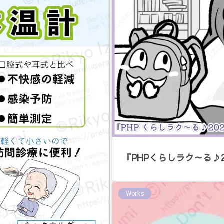
『PHPくらしラク～る♪
Works