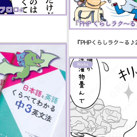
『PHPくらしラク～る♪
Works