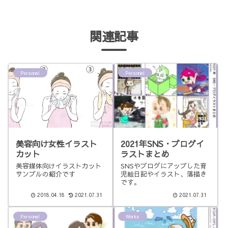
関連記事
Personal
Personal
美容向け女性イラスト
2021年SNS・ブログイ
カット
ラストまとめ
美容媒体向けイラストカット
SNSやブログにアップした育
サンプルの紹介です
児絵日記やイラスト、落描き
です。
2018.04.18
2021.07.31
2021.07.31
Personal
Works