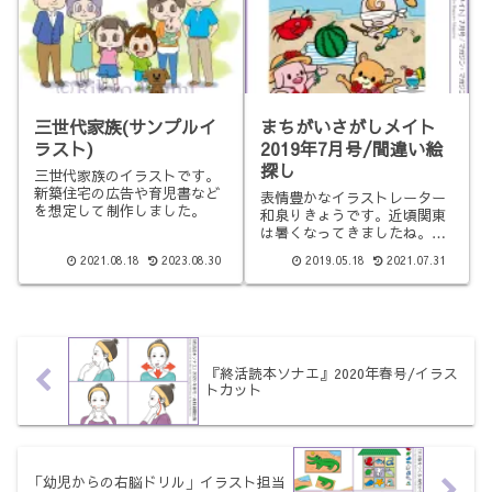
三世代家族(サンプルイ
まちがいさがしメイト
ラスト)
2019年7月号/間違い絵
探し
三世代家族のイラストです。
新築住宅の広告や育児書など
表情豊かなイラストレーター
を想定して制作しました。
和泉りきょうです。近頃関東
は暑くなってきましたね。母
子共にもう半袖で過ごしてい
2021.08.18
2023.08.30
2019.05.18
2021.07.31
ます。さて、今回もお仕事情
報です！「まちがいさがしメ
イト 2019年7月号」
(2019/5/17発売/株式会社マ
ガジン・マガジンさま)に
『終活読本ソナエ』2020年春号/イラス
トカット
「幼児からの右脳ドリル」イラスト担当